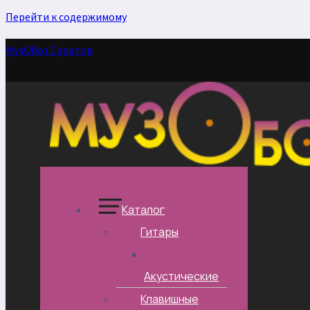
Перейти к содержимому
МузОбоз Саратов
Каталог
Гитары
Акустические
Клавишные