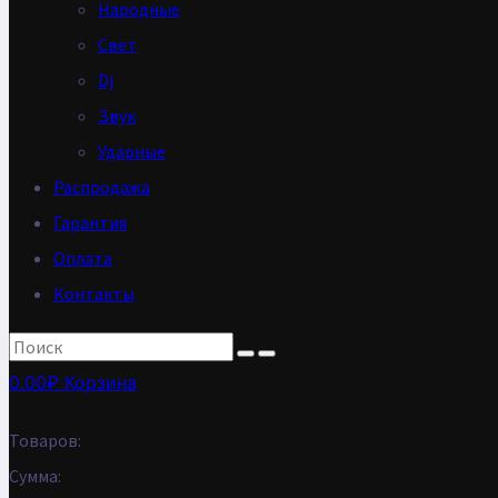
Народные
Свет
Dj
Звук
Ударные
Распродажа
Гарантия
Оплата
Контакты
0.00
₽
Корзина
Товаров:
Сумма: