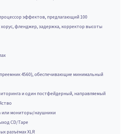
процессор эффектов, предлагающий 100
 хорус, фленджер, задержка, корректор высоты
лах
(преемник 4560), обеспечивающие минимальный
ониторинга и один постфейдерный, направляемый
йство
са или мониторы/наушники
ыход CD/Tape
ых разъёмах XLR