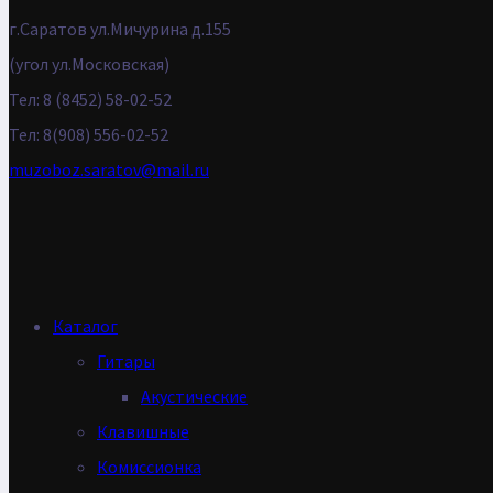
г.Саратов ул.Мичурина д.155
(угол ул.Московская)
Тел: 8 (8452) 58-02-52
Тел: 8(908) 556-02-52
muzoboz.saratov@mail.ru
Каталог
Гитары
Акустические
Клавишные
Комиссионка