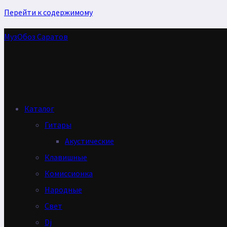
Перейти к содержимому
МузОбоз Саратов
Каталог
Гитары
Акустические
Клавишные
Комиссионка
Народные
Свет
Dj