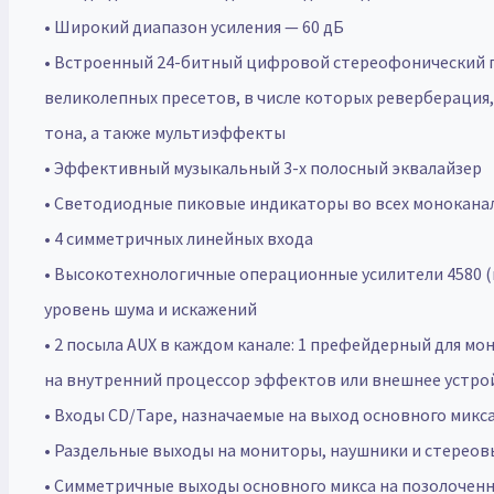
• Широкий диапазон усиления — 60 дБ
• Встроенный 24-битный цифровой стереофонический 
великолепных пресетов, в числе которых реверберация,
тона, а также мультиэффекты
• Эффективный музыкальный 3-х полосный эквалайзер
• Светодиодные пиковые индикаторы во всех монокана
• 4 симметричных линейных входа
• Высокотехнологичные операционные усилители 4580 
уровень шума и искажений
• 2 посыла AUX в каждом канале: 1 префейдерный для м
на внутренний процессор эффектов или внешнее устро
• Входы CD/Tape, назначаемые на выход основного мик
• Раздельные выходы на мониторы, наушники и стереов
• Симметричные выходы основного микса на позолоченн