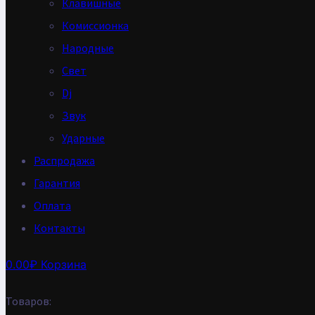
Клавишные
Комиссионка
Народные
Свет
Dj
Звук
Ударные
Распродажа
Гарантия
Оплата
Контакты
0.00
₽
Корзина
Товаров: