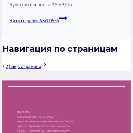
Чувствительность: 2.5 мВ/Па
Читать далее
AKG D555
Навигация по страницам
1
2
След. страница
ⒸМузОбоз
Информация на данном сайте носит
информационный характер и не является публичной
офертой, определяемой Гражданским кодексом
РФ. Цены на сайте и в розничном магазине могут