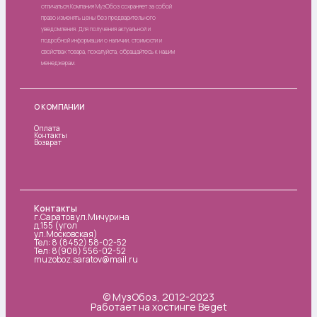
отличаться.Компания МузОбоз сохраняет за собой
право изменять цены без предварительного
уведомления. Для получения актуальной и
подробной информации о наличии, стоимости и
свойствах товара, пожалуйста, обращайтесь к нашим
менеджерам.
О КОМПАНИИ
Оплата
Контакты
Возврат
Контакты
г.Саратов ул.Мичурина
д.155 (угол
ул.Московская)
Тел: 8 (8452) 58-02-52
Тел: 8(908) 556-02-52
muzoboz.saratov@mail.ru
© МузОбоз, 2012-2023
Работает на хостинге Beget