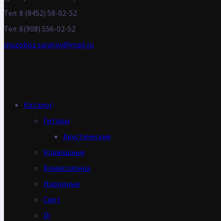
Тел: 8 (8452) 58-02-52
Тел: 8(908) 556-02-52
muzoboz.saratov@mail.ru
Каталог
Гитары
Акустические
Клавишные
Комиссионка
Народные
Свет
Dj