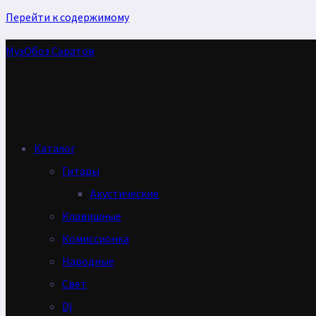
Перейти к содержимому
МузОбоз Саратов
Каталог
Гитары
Акустические
Клавишные
Комиссионка
Народные
Свет
Dj