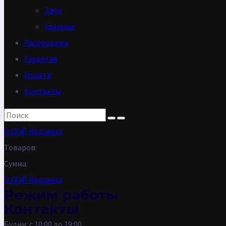
Звук
Ударные
Распродажа
Гарантия
Оплата
Контакты
0.00
₽
Корзина
Товаров:
Сумма:
0.00
₽
Корзина
Режим работы
Контакты
Будни: с 10:00 до 19:00