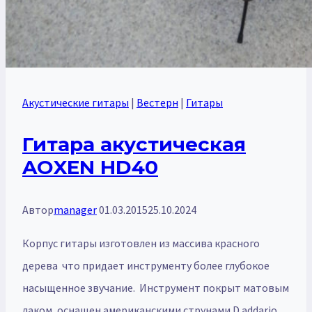
Акустические гитары
|
Вестерн
|
Гитары
Гитара акустическая
AOXEN HD40
Автор
manager
01.03.2015
25.10.2024
Корпус гитары изготовлен из массива красного
дерева что придает инструменту более глубокое
насыщенное звучание. Инструмент покрыт матовым
лаком, оснащен американскими струнами D.addario