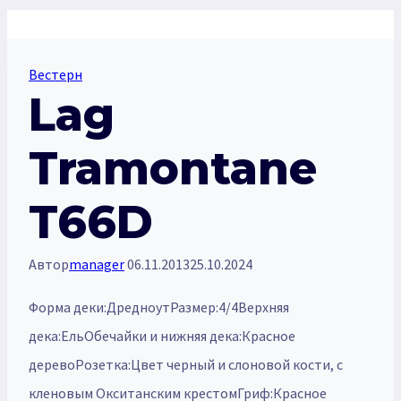
Вестерн
Lag
Tramontane
T66D
Автор
manager
06.11.2013
25.10.2024
Форма деки:ДредноутРазмер:4/4Верхняя
дека:ЕльОбечайки и нижняя дека:Красное
деревоРозетка:Цвет черный и слоновой кости, с
кленовым Окситанским крестомГриф:Красное