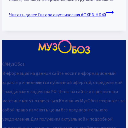
Читать далее
Гитара акустическая AOXEN HD40
ⒸМузОбоз
Информация на данном сайте носит информационный
характер и не является публичной офертой, определяемой
Гражданским кодексом РФ. Цены на сайте и в розничном
магазине могут отличаться.Компания МузОбоз сохраняет за
собой право изменять цены без предварительного
уведомления. Для получения актуальной и подробной
информации о наличии, стоимости и свойствах товара,