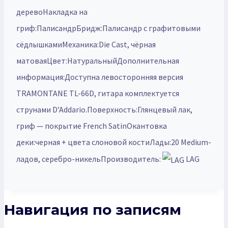
деревоНакладка на
гриф:ПалисандрБридж:Палисандр с графитовыми
сёдлышкамиМеханика:Die Cast, чёрная
матоваяЦвет:НатуральныйДополнительная
информация:Доступна левосторонняя версия
TRAMONTANE TL-66D, гитара комплектуется
струнами D’Addario.Поверхность:Глянцевый лак,
гриф — покрытие French SatinОкантовка
деки:черная + цвета слоновой костиЛады:20 Medium-
ладов, серебро-никельПроизводитель:
LAG
Навигация по записям